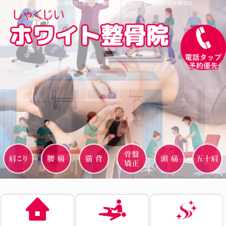
石神井公園の整骨院│肩こり・腰痛の事ならしゃくじいホワイト整骨院